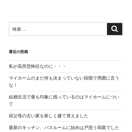
ー
稿
シ
ョ
ン
検
検
索
索:
最近の投稿
私が高所恐怖症なのに・・・
マイホームのまだ何も決まっていない段階で周囲に言う
な！
結婚生活で最も印象に残っているのはマイホームについ
て
祖父母の古い家を新しく建て替えました
最新のキッチン、バスルームに始めは戸惑う両親でした