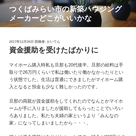
コ
つくばみらい市の新築ハウジング
ン
メーカーどこがいいかな
テ
ン
ツ
へ
投
2017年12月26日
投稿者:
かいてん
ス
稿
資金援助を受けたばかりに
日:
キ
ッ
マイホーム購入時私も旦那も20代後半。旦那の給料は手
プ
取りで26万円くらいで私は働いたり働かなかったりとい
う状態でした。生活は普通にできましたがマイホーム購
入となると預金も少なく難しかったのです。
旦那の両親が資金援助をしてくれたのでなんとかマイホ
ームが手に入りましたが援助してもらったことでいろい
ろありました。私たち夫婦の家というより「みんなの
家」になってしまいましたから・・・。