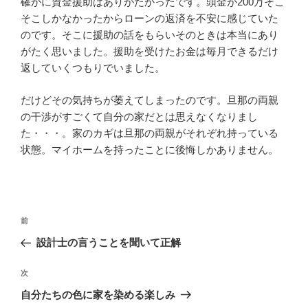
確かに資金援助はありがたかったです。頭金が200万そこ
そこしかなかったからローンの返済を不安に感じていた
のです。そこに援助の話をもらいそのときは本当にあり
がたく思いました。援助を受けたお金は毎月できるだけ
返していくつもりでいました。
だけどその気持ちが萎えてしまったのです。旦那の両親
の干渉がすごくて自分の家だとは思えなくなりまし
た・・・。家のカギは旦那の両親がそれぞれ持っている
状態。マイホームを持ったことに後悔しかありません。
投
過
前
稿
去
設計士の言うことを聞いて正解
ナ
の
ビ
投
次
次
稿
ゲ
の
自分たちの色に家を染める楽しみ
投