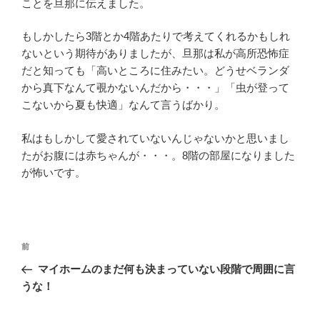
ことを旦那に伝えました。
もしかしたら3階とか4階あたりで考えてくれるかもしれ
ないという期待がありましたが、旦那は私が高所恐怖症
だと知っても「高いところに住みたい。どうせベランダ
から真下なんて覗かないんだから・・・」「虫が登って
こないから夏も快適」なんて言うばかり。
私はもしかして愛されていないんじゃないかと思いまし
たがお腹には赤ちゃんが・・・。8階の部屋になりました
が怖いです。
投
過
前
稿
去
マイホームのまだ何も決まっていない段階で周囲に言
ナ
の
うな！
ビ
投
稿
ゲ