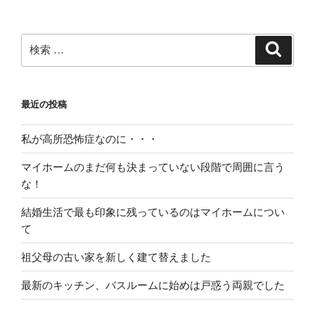
ー
シ
検
検
ョ
索
索:
ン
最近の投稿
私が高所恐怖症なのに・・・
マイホームのまだ何も決まっていない段階で周囲に言う
な！
結婚生活で最も印象に残っているのはマイホームについ
て
祖父母の古い家を新しく建て替えました
最新のキッチン、バスルームに始めは戸惑う両親でした