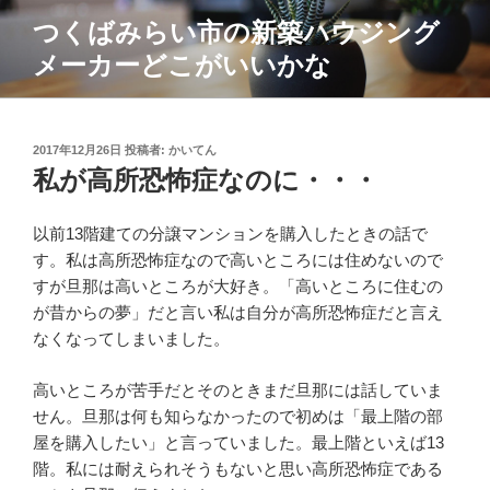
コ
つくばみらい市の新築ハウジング
ン
メーカーどこがいいかな
テ
ン
ツ
へ
投
2017年12月26日
投稿者:
かいてん
ス
稿
私が高所恐怖症なのに・・・
日:
キ
ッ
以前13階建ての分譲マンションを購入したときの話で
プ
す。私は高所恐怖症なので高いところには住めないので
すが旦那は高いところが大好き。「高いところに住むの
が昔からの夢」だと言い私は自分が高所恐怖症だと言え
なくなってしまいました。
高いところが苦手だとそのときまだ旦那には話していま
せん。旦那は何も知らなかったので初めは「最上階の部
屋を購入したい」と言っていました。最上階といえば13
階。私には耐えられそうもないと思い高所恐怖症である