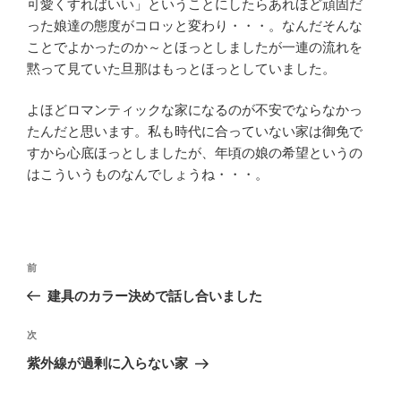
可愛くすればいい」ということにしたらあれほど頑固だ
った娘達の態度がコロッと変わり・・・。なんだそんな
ことでよかったのか～とほっとしましたが一連の流れを
黙って見ていた旦那はもっとほっとしていました。
よほどロマンティックな家になるのが不安でならなかっ
たんだと思います。私も時代に合っていない家は御免で
すから心底ほっとしましたが、年頃の娘の希望というの
はこういうものなんでしょうね・・・。
投
過
前
稿
去
建具のカラー決めで話し合いました
ナ
の
ビ
投
次
次
稿
ゲ
の
紫外線が過剰に入らない家
投
ー