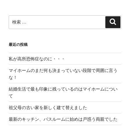
稿
シ
ョ
ン
検
検
索
索:
最近の投稿
私が高所恐怖症なのに・・・
マイホームのまだ何も決まっていない段階で周囲に言う
な！
結婚生活で最も印象に残っているのはマイホームについ
て
祖父母の古い家を新しく建て替えました
最新のキッチン、バスルームに始めは戸惑う両親でした