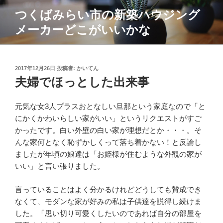
コ
つくばみらい市の新築ハウジング
ン
メーカーどこがいいかな
テ
ン
ツ
へ
投
2017年12月26日
投稿者:
かいてん
ス
稿
夫婦でほっとした出来事
日:
キ
ッ
元気な女3人プラスおとなしい旦那という家庭なので「と
プ
にかくかわいらしい家がいい」というリクエストがすご
かったです。白い外壁の白い家が理想だとか・・・。そ
んな家何となく恥ずかしくって落ち着かない！と反論し
ましたが年頃の娘達は「お姫様が住むような外観の家が
いい」と言い張りました。
言っていることはよく分かるけれどどうしても賛成でき
なくて、モダンな家が好みの私は子供達を説得し続けま
した。「思い切り可愛くしたいのであれば自分の部屋を